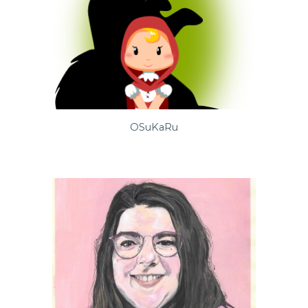
OSuKaRu