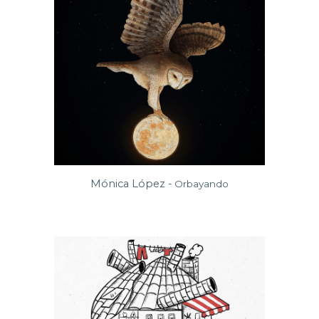
M
ónica López -
Orbayando